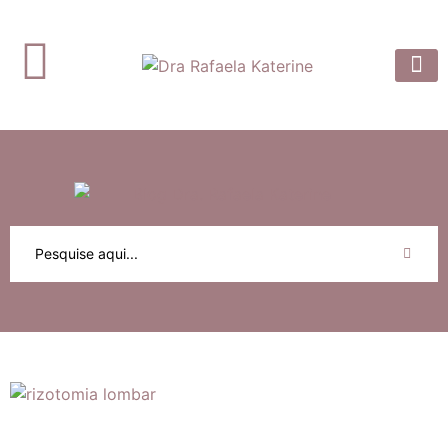
Dra. Rafaela
Prótese 
Artigos e