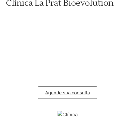
Clínica La Prat Bioevolution
Nossa clínica oferece uma experiência de cuidado e
beleza. Um espaço que preza pelo conforto e bem estar.
Edifício Horizonte JK na Av. Pres. Juscelino
Kubitschek 1545, conjunto 134, Vila Nova Conceição,
São Paulo – SP
Agende sua consulta